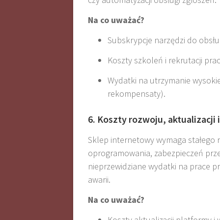
Na co uważać?
Subskrypcje narzędzi do obsługi
Koszty szkoleń i rekrutacji pr
Wydatki na utrzymanie wysokieg
rekompensaty).
6. Koszty rozwoju, aktualizacji
Sklep internetowy wymaga stałego ro
oprogramowania, zabezpieczeń przed
nieprzewidziane wydatki na prace p
awarii
.
Na co uważać?
Koszty aktualizacji platformy i