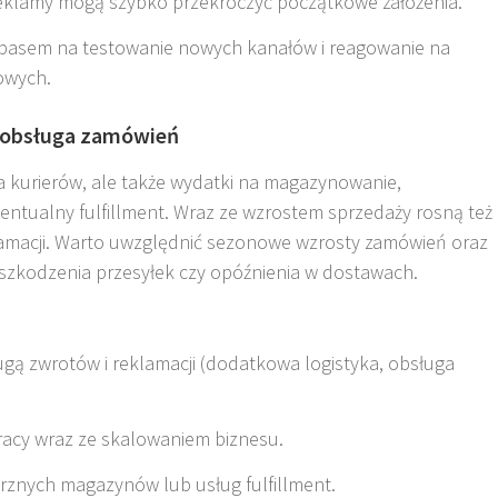
reklamy mogą szybko przekroczyć początkowe założenia
.
pasem na testowanie nowych kanałów i reagowanie na
owych.
i obsługa zamówień
 za kurierów, ale także wydatki na magazynowanie,
wentualny fulfillment. Wraz ze wzrostem sprzedaży rosną też
klamacji. Warto uwzględnić sezonowe wzrosty zamówień oraz
 uszkodzenia przesyłek czy opóźnienia w dostawach
.
ugą zwrotów i reklamacji (dodatkowa logistyka, obsługa
racy wraz ze skalowaniem biznesu.
trznych magazynów lub usług fulfillment.