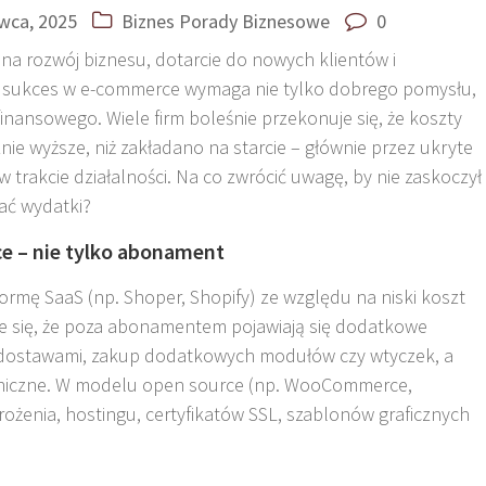
wca, 2025
Biznes
Porady Biznesowe
0
na rozwój biznesu, dotarcie do nowych klientów i
 sukces w e-commerce wymaga nie tylko dobrego pomysłu,
inansowego. Wiele firm boleśnie przekonuje się, że koszty
ie wyższe, niż zakładano na starcie – głównie przez ukryte
 w trakcie działalności. Na co zwrócić uwagę, by nie zaskoczył
ać wydatki?
e – nie tylko abonament
ormę SaaS (np. Shoper, Shopify) ze względu na niski koszt
e się, że poza abonamentem pojawiają się dodatkowe
mi, dostawami, zakup dodatkowych modułów czy wtyczek, a
echniczne. W modelu open source (np. WooCommerce,
ożenia, hostingu, certyfikatów SSL, szablonów graficznych