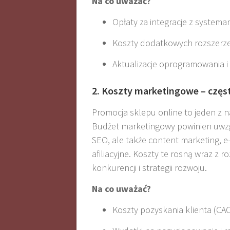
Na co uważać?
Opłaty za integracje z systema
Koszty dodatkowych rozszerzeń
Aktualizacje oprogramowania i
2. Koszty marketingowe – czę
Promocja sklepu online to jeden z 
Budżet marketingowy powinien uwzg
SEO, ale także content marketing, e
afiliacyjne. Koszty te rosną wraz z
konkurencji i strategii rozwoju
.
Na co uważać?
Koszty pozyskania klienta (CAC