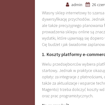
admin
26 czer
Własny sklep internetowy to szansa 
dywersyfikację przychodów. Jednak
ale także precyzyjnego planowania f
prowadzenia sklepu online są znaczn
wydatki, które ujawniają się dopiero
Cię budżet i jak świadomie zaplanow
1. Koszty platformy e-commerc
Wielu przedsiębiorców wybiera platf
startowy. Jednak w praktyce okazuj
opłaty: za integracje z płatnościa
także za aktualizacje i wsparcie t
Magento) trzeba doliczyć koszty wdr
oraz prac programistycznych
.