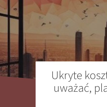
Nawigacja
Ukryte kosz
wpisu
uważać, pl