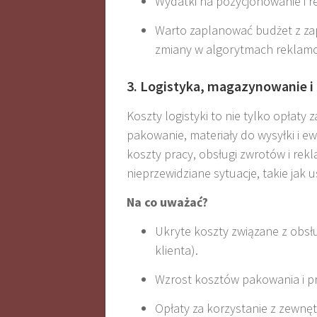
Wydatki na pozycjonowanie i 
Warto zaplanować budżet z za
zmiany w algorytmach reklam
3. Logistyka, magazynowanie 
Koszty logistyki to nie tylko opłaty
pakowanie, materiały do wysyłki i e
koszty pracy, obsługi zwrotów i re
nieprzewidziane sytuacje, takie jak
Na co uważać?
Ukryte koszty związane z obsł
klienta).
Wzrost kosztów pakowania i p
Opłaty za korzystanie z zewnę