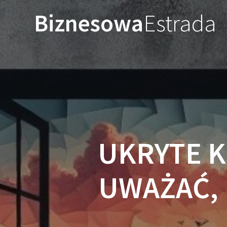
Przejdź
Biznesowa
Estrada
do
treści
UKRYTE K
UWAŻAĆ,