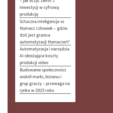
– jak liczyć zwrot z
inwestycji w cyfrową
produkcję
Sztuczna inteligencja vs
tłumacz człowiek – gdzie
dziś jest granica
automatyzacji tłumaczeń?
Automatyzacja i narzędzia
AI obniżające koszty
produkcji video
Budowanie społeczności
wokół marki, biznesu i
grup graczy – przewaga na
rynku w 2025 roku