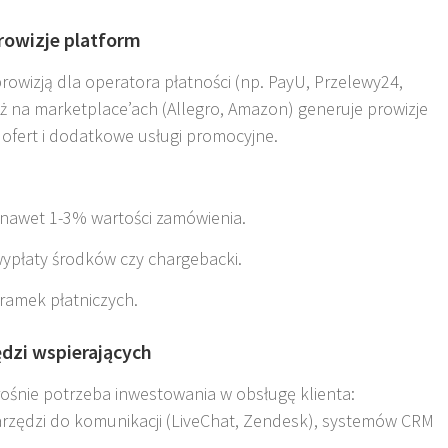
prowizje platform
prowizją dla operatora płatności (np. PayU, Przelewy24,
ż na marketplace’ach (Allegro, Amazon) generuje prowizje
 ofert i dodatkowe usługi promocyjne
.
– nawet 1-3% wartości zamówienia.
ypłaty środków czy chargebacki.
bramek płatniczych.
zędzi wspierających
ośnie potrzeba inwestowania w obsługę klienta:
rzędzi do komunikacji (LiveChat, Zendesk), systemów CRM