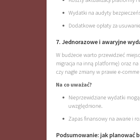
Wydatki na audyty bezpieczeńst
Dodatkowe opłaty za usuwanie 
7. Jednorazowe i awaryjne wyd
W budżecie warto przewidzieć miejsc
migracja na inną platformę) oraz na 
czy nagłe zmiany w prawie e-comme
Na co uważać?
Nieprzewidziane wydatki mogą z
uwzględnione.
Zapas finansowy na awarie i r
Podsumowanie: jak planować b