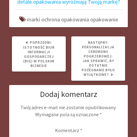
detale opakowania wyróżniają Twoją markę?
marki
ochrona
opakowania
opakowanie
POPRZEDNI
NASTĘPNY
POPRZEDNI:
NASTĘPNY:
WPIS:
WPIS:
PERSONALIZACJA
ISTOTNOŚĆ BIUR
CEREMONII
INFORMACJI
POGRZEBOWEJ:
GOSPODARCZEJ
JAK SPRAWIĆ, BY
(BIG) W POLSKIM
OSTATNIE
BIZNESIE
POŻEGNANIE BYŁO
WYJĄTKOWE?
Dodaj komentarz
Twój adres e-mail nie zostanie opublikowany.
Wymagane pola są oznaczone
*
Komentarz
*