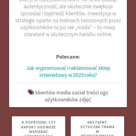
autentyczność, ale skutecznie zwiększa
sprzedaż i lojalność klientów. Inwestycja w
strategie oparte na treściach tworzonych przez
użytkowników to już nie „moda” – to nowy
standard w skutecznym handlu online
.
Polecane:
Jak wypromować i reklamować sklep
internetowy w 2025 roku?
klientów
media
social
treści
ugc
użytkowników
zdjęć
POPRZEDNI
NASTĘPNY
POPRZEDNI:
CZY
NASTĘPNY:
WPIS:
WPIS:
SZTUCZNA TRAWA
RAPORT OOŚ MOŻE
W
WSPIERAĆ
PRZESTRZENIACH