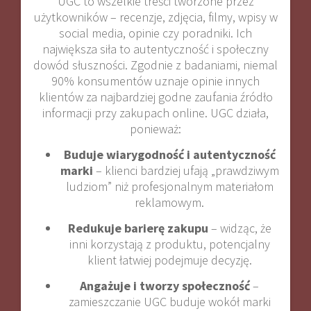
UGC to wszelkie treści tworzone przez
użytkowników – recenzje, zdjęcia, filmy, wpisy w
social media, opinie czy poradniki. Ich
największa siła to autentyczność i społeczny
dowód słuszności. Zgodnie z badaniami, niemal
90% konsumentów uznaje opinie innych
klientów za najbardziej godne zaufania źródło
informacji przy zakupach online
.
UGC działa,
ponieważ:
Buduje wiarygodność i autentyczność
marki
– klienci bardziej ufają „prawdziwym
ludziom” niż profesjonalnym materiałom
reklamowym
.
Redukuje barierę zakupu
– widząc, że
inni korzystają z produktu, potencjalny
klient łatwiej podejmuje decyzję.
Angażuje i tworzy społeczność
–
zamieszczanie UGC buduje wokół marki