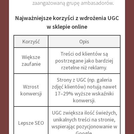
zaangażowaną grupę ambasadorów
.
Najważniejsze korzyści z wdrożenia UGC
w sklepie online
Korzyść
Opis
Treści od klientów są
Większe
postrzegane jako bardziej
zaufanie
rzetelne niż reklamy
.
Strony z UGC (np. galeria
Wzrost
zdjęć klientów) notują nawet
konwersji
17–29% wyższe wskaźniki
konwersji
.
UGC zwiększa ilość świeżych,
unikalnych treści na stronie,
Lepsze SEO
wspierając pozycjonowanie w
Google
.