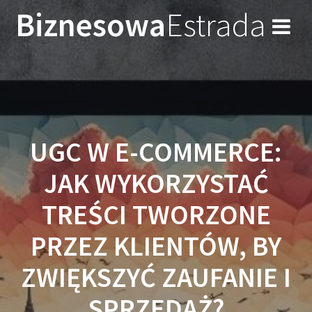
Przejdź
Biznesowa
Estrada
do
treści
UGC W E-COMMERCE:
JAK WYKORZYSTAĆ
TREŚCI TWORZONE
PRZEZ KLIENTÓW, BY
ZWIĘKSZYĆ ZAUFANIE I
SPRZEDAŻ?