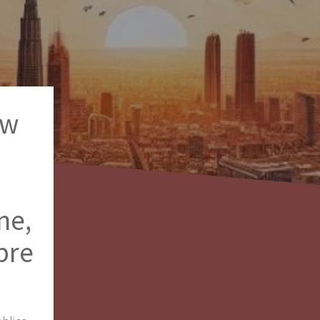
 w
ne,
bre