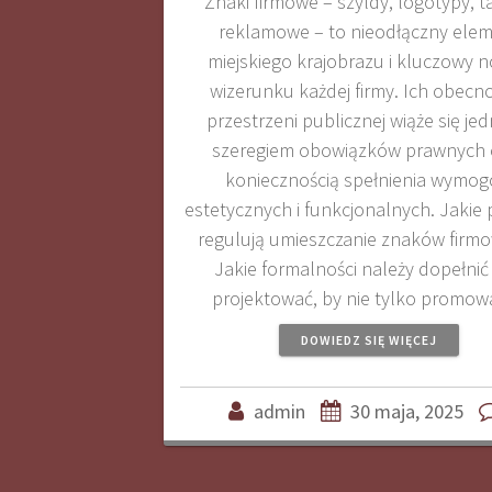
Znaki firmowe – szyldy, logotypy, t
reklamowe – to nieodłączny ele
miejskiego krajobrazu i kluczowy n
wizerunku każdej firmy. Ich obecn
przestrzeni publicznej wiąże się je
szeregiem obowiązków prawnych 
koniecznością spełnienia wymo
estetycznych i funkcjonalnych. Jakie 
regulują umieszczanie znaków firm
Jakie formalności należy dopełnić 
projektować, by nie tylko promo
DOWIEDZ SIĘ WIĘCEJ
admin
30 maja, 2025