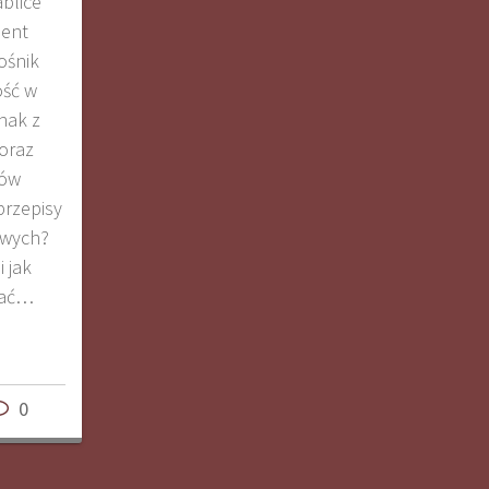
ablice
ment
ośnik
ość w
dnak z
oraz
gów
przepisy
owych?
i jak
wać…
0