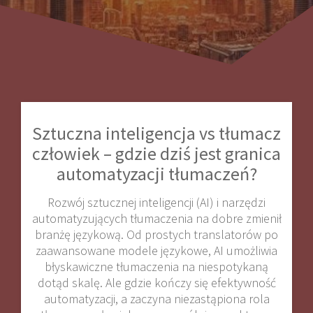
Sztuczna inteligencja vs tłumacz
człowiek – gdzie dziś jest granica
automatyzacji tłumaczeń?
Rozwój sztucznej inteligencji (AI) i narzędzi
automatyzujących tłumaczenia na dobre zmienił
branżę językową. Od prostych translatorów po
zaawansowane modele językowe, AI umożliwia
błyskawiczne tłumaczenia na niespotykaną
dotąd skalę. Ale gdzie kończy się efektywność
automatyzacji, a zaczyna niezastąpiona rola