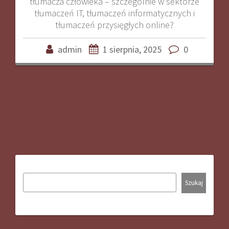
tłumacza człowieka – szczególnie w sektorze
tłumaczeń IT, tłumaczeń informatycznych i
tłumaczeń przysięgłych online?
admin
1 sierpnia, 2025
0
Szukaj