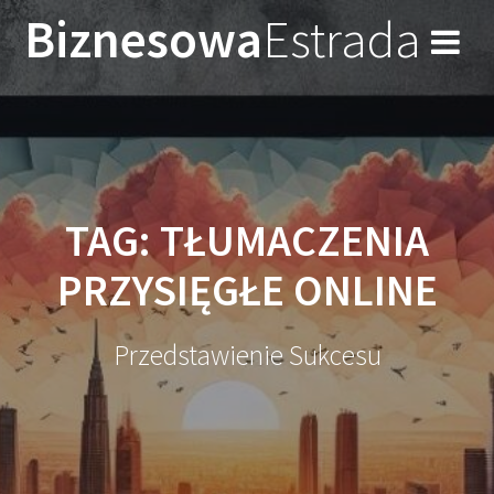
Przejdź
Biznesowa
Estrada
do
treści
TAG:
TŁUMACZENIA
PRZYSIĘGŁE ONLINE
Przedstawienie Sukcesu