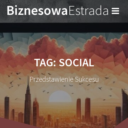
Przejdź
Biznesowa
Estrada
do
treści
TAG:
SOCIAL
Przedstawienie Sukcesu