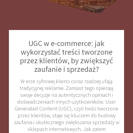
UGC w e-commerce: jak
wykorzystać treści tworzone
przez klientów, by zwiększyć
zaufanie i sprzedaż?
W erze cyfrowej klienci coraz rzadziej ufają
tradycyjnej reklamie. Zamiast tego opierają
swoje decyzje na autentycznych opiniach i
doświadczeniach innych użytkowników. User
Generated Content (UGC), czyli treści tworzone
przez klientów, staje się kluczem do budowy
zaufania i skutecznego zwiększania sprzedaży w
sklepach internetowych. Jak zatem