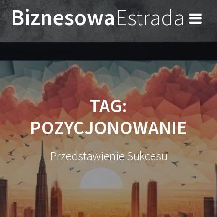
Przejdź
Biznesowa
Estrada
do
treści
TAG:
POZYCJONOWANIE
Przedstawienie Sukcesu