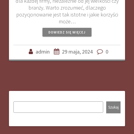
dla każdej firmy, niezależnie od jej wielkości czy
branży. Warto zrozumieć, dlaczego
pozycjonowanie jest tak istotne i jakie korzyści
może…
DOWIEDZ SIĘ WIĘCEJ
admin
29 maja, 2024
0
Szukaj