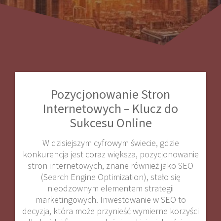
Pozycjonowanie Stron
Internetowych – Klucz do
Sukcesu Online
W dzisiejszym cyfrowym świecie, gdzie
konkurencja jest coraz większa, pozycjonowanie
stron internetowych, znane również jako SEO
(Search Engine Optimization), stało się
nieodzownym elementem strategii
marketingowych. Inwestowanie w SEO to
decyzja, która może przynieść wymierne korzyści