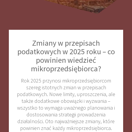
Zmiany w przepisach
podatkowych w 2025 roku – co
powinien wiedzieć
mikroprzedsiębiorca?
Rok 2025 przynosi mikroprzedsiębiorcom
szereg istotnych zmian w przepisach
podatkowych. Nowe limity, uproszczenia, ale
także dodatkowe obowiązki i wyzwania –
wszystko to wymaga uważnego planowania i
dostosowania strategii prowadzenia
działalności. Oto najważniejsze zmiany, które
powinien znać każdy mikroprzedsiębiorca.