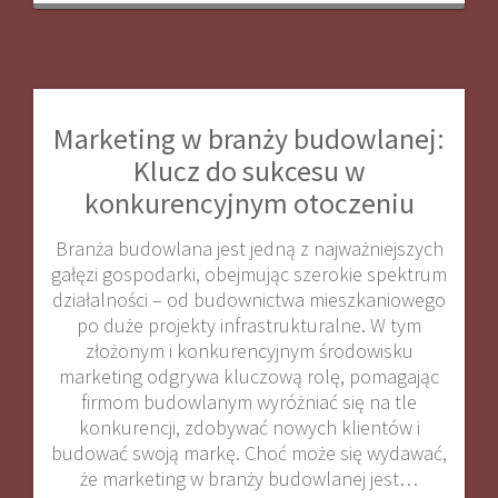
Marketing w branży budowlanej:
Klucz do sukcesu w
konkurencyjnym otoczeniu
Branża budowlana jest jedną z najważniejszych
gałęzi gospodarki, obejmując szerokie spektrum
działalności – od budownictwa mieszkaniowego
po duże projekty infrastrukturalne. W tym
złożonym i konkurencyjnym środowisku
marketing odgrywa kluczową rolę, pomagając
firmom budowlanym wyróżniać się na tle
konkurencji, zdobywać nowych klientów i
budować swoją markę. Choć może się wydawać,
że marketing w branży budowlanej jest…