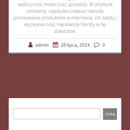
widoczność marki oraz sprzedaż. W artykule
omówimy najskuteczniejsze metody
promowania produktów w internecie, ich zalety i
wyzwania oraz najnowsze trendy w tej
dziedzinie.
admin
28 lipca, 2024
0
Szukaj