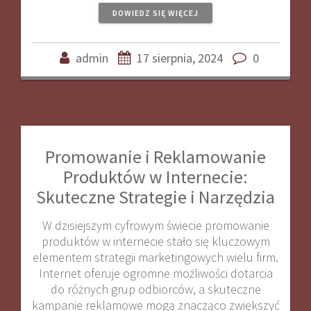
DOWIEDZ SIĘ WIĘCEJ
admin
17 sierpnia, 2024
0
Promowanie i Reklamowanie
Produktów w Internecie:
Skuteczne Strategie i Narzędzia
W dzisiejszym cyfrowym świecie promowanie
produktów w internecie stało się kluczowym
elementem strategii marketingowych wielu firm.
Internet oferuje ogromne możliwości dotarcia
do różnych grup odbiorców, a skuteczne
kampanie reklamowe mogą znacząco zwiększyć