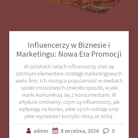
Influencerzy w Biznesie i
Marketingu: Nowa Era Promocji
W ostatnich latach influencerzy stali się
istotnym elementem strategii marketingowych
wielu firm. Ich rosnąca popularność w mediach
społecznościowych zmieniła sposób, w jaki
marki komunikują się z konsumentami. W
artykule omówimy, czym są influencerzy, jak
wpływają na biznes, jakie są ich rodzaje oraz
jakie wyzwania i korzyści niosą ze sobą.
admin
8 września, 2024
0