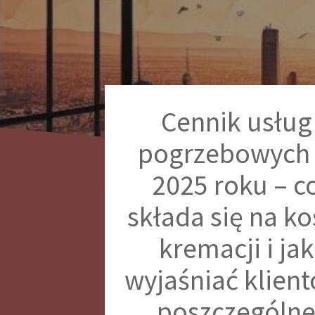
Cennik usług
pogrzebowych
2025 roku – c
składa się na ko
kremacji i jak
wyjaśniać klien
poszczególn