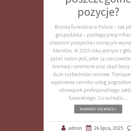
pozycje?
Branża funeralna w Polsce – tak ja
gospodarka – podlega presji inflacy
zmianom przepisów i rosnącym wym
klientów. W 2025 roku jednym z gł
pytań rodzin jest, jakie są rzeczywist
kremacji i ceremonii oraz skąd biorą 
duże rozbieżności cenowe. Transpa
wyjaśnienie cennika usług pogrzebo
obowiązek profesjonalnego zakł
funeralnego. Co wchodzi…
DOWIEDZ SIĘ WIĘCEJ
admin
26 lipca, 2025