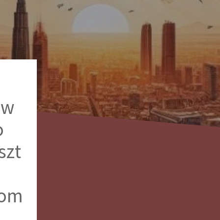
 w
o
szt
tom
e