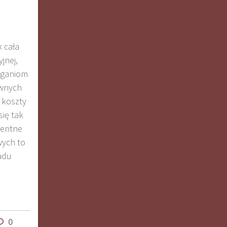
k cała
jnej,
aganiom
ównych
e koszty
się tak
rentne
wych to
adu
0