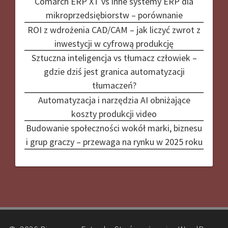
Comarch ERP XT vs inne systemy ERP dla
mikroprzedsiębiorstw – porównanie
ROI z wdrożenia CAD/CAM – jak liczyć zwrot z
inwestycji w cyfrową produkcję
Sztuczna inteligencja vs tłumacz człowiek –
gdzie dziś jest granica automatyzacji
tłumaczeń?
Automatyzacja i narzędzia AI obniżające
koszty produkcji video
Budowanie społeczności wokół marki, biznesu
i grup graczy – przewaga na rynku w 2025 roku