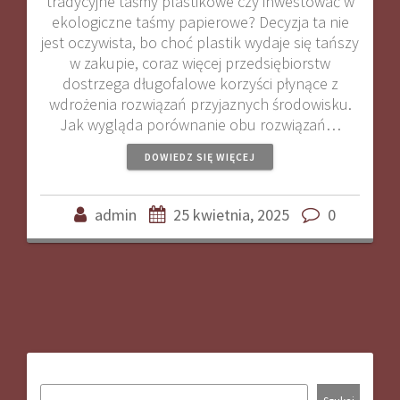
tradycyjne taśmy plastikowe czy inwestować w
ekologiczne taśmy papierowe? Decyzja ta nie
jest oczywista, bo choć plastik wydaje się tańszy
w zakupie, coraz więcej przedsiębiorstw
dostrzega długofalowe korzyści płynące z
wdrożenia rozwiązań przyjaznych środowisku.
Jak wygląda porównanie obu rozwiązań…
DOWIEDZ SIĘ WIĘCEJ
admin
25 kwietnia, 2025
0