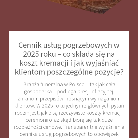
Cennik usług pogrzebowych w
2025 roku – co składa się na
koszt kremacji i jak wyjaśniać
klientom poszczególne pozycje?
Branża funeralna w Polsce – tak jak cała
gospodarka – podlega presji inflacyjnej,
zmianom przepisów i rosnącym wymaganiom
klientów. W 2025 roku jednym z głównych pytań
rodzin jest, jakie są rzeczywiste koszty kremacji i
ceremonii oraz skąd biorą się tak duże
rozbieżności cenowe. Transparentne wyjaśnienie
cennika usług pogrzebowych to obowiązek