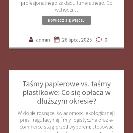
profesjonalnego zakładu funeralnego. Co
wchodzi…
DOWIEDZ SIĘ WIĘCEJ
admin
26 lipca, 2025
0
Taśmy papierowe vs. taśmy
plastikowe: Co się opłaca w
dłuższym okresie?
W dobie rosnącej świadomości ekologicznej i
presji regulacyjnej firmy logistyczne oraz e-
commerce stają przed wyborem: stosować