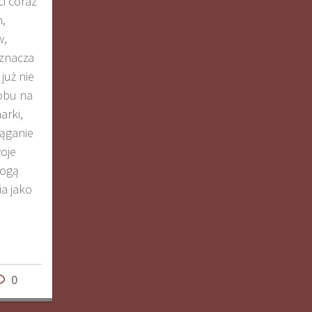
ci coraz
,
w,
yznacza
już nie
sobu na
arki,
iąganie
oje
mogą
a jako
0