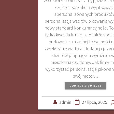
W sektorze home & living, gdzie klien
częściej poszukują wyjątkowych
spersonalizowanych produktó
personalizacja wzorów pikowania w
nowy standard konkurencyjności. To 
tylko kwestia funkcji, ale także spo
budowanie unikalnej tożsamości m
zwiększanie wartości dodanej i przyc
klientów pragnących wyróżnić sw
mieszkania czy domy. Jak firmy 
wykorzystać personalizację pikowani
swój motor…
DOWIEDZ SIĘ WIĘCEJ
admin
27 lipca, 2025