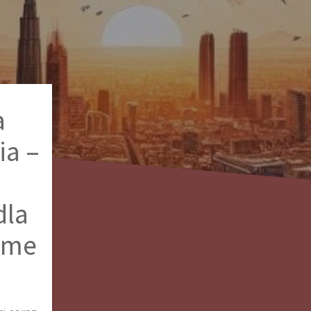
a
ia –
dla
home