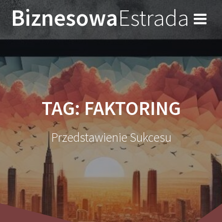
Przejdź
Biznesowa
Estrada
do
treści
TAG:
FAKTORING
Przedstawienie Sukcesu