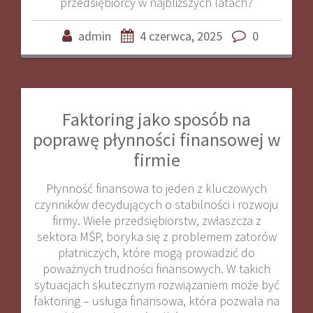
przedsiębiorcy w najbliższych latach?
admin
4 czerwca, 2025
0
Faktoring jako sposób na
poprawę płynności finansowej w
firmie
Płynność finansowa to jeden z kluczowych
czynników decydujących o stabilności i rozwoju
firmy. Wiele przedsiębiorstw, zwłaszcza z
sektora MŚP, boryka się z problemem zatorów
płatniczych, które mogą prowadzić do
poważnych trudności finansowych. W takich
sytuacjach skutecznym rozwiązaniem może być
faktoring – usługa finansowa, która pozwala na