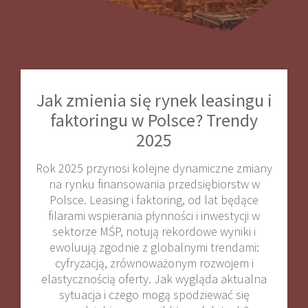
Jak zmienia się rynek leasingu i
faktoringu w Polsce? Trendy
2025
Rok 2025 przynosi kolejne dynamiczne zmiany
na rynku finansowania przedsiębiorstw w
Polsce. Leasing i faktoring, od lat będące
filarami wspierania płynności i inwestycji w
sektorze MŚP, notują rekordowe wyniki i
ewoluują zgodnie z globalnymi trendami:
cyfryzacją, zrównoważonym rozwojem i
elastycznością oferty. Jak wygląda aktualna
sytuacja i czego mogą spodziewać się