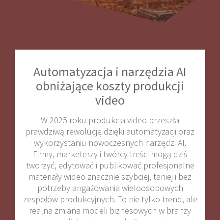
Automatyzacja i narzędzia AI
obniżające koszty produkcji
video
W 2025 roku produkcja video przeszła
prawdziwą rewolucję dzięki automatyzacji oraz
wykorzystaniu nowoczesnych narzędzi AI.
Firmy, marketerzy i twórcy treści mogą dziś
tworzyć, edytować i publikować profesjonalne
materiały wideo znacznie szybciej, taniej i bez
potrzeby angażowania wieloosobowych
zespołów produkcyjnych. To nie tylko trend, ale
realna zmiana modeli biznesowych w branży