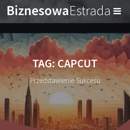
Przejdź
Biznesowa
Estrada
do
treści
TAG:
CAPCUT
Przedstawienie Sukcesu