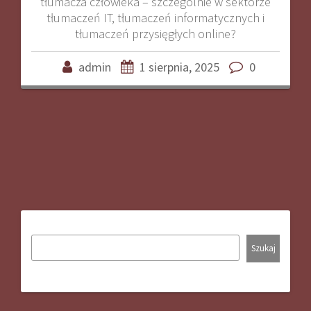
tłumacza człowieka – szczególnie w sektorze
tłumaczeń IT, tłumaczeń informatycznych i
tłumaczeń przysięgłych online?
admin
1 sierpnia, 2025
0
Szukaj