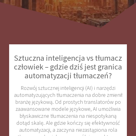
Sztuczna inteligencja vs tłumacz
człowiek – gdzie dziś jest granica
automatyzacji tłumaczeń?
Rozwój sztucznej inteligencji (AI) i narzędzi
automatyzujących tłumaczenia na dobre zmienił
branżę językową. Od prostych translatorów po
zaawansowane modele językowe, AI umożliwia
błyskawiczne tłumaczenia na niespotykaną
dotąd skalę. Ale gdzie kończy się efektywność
automatyzacji, a zaczyna niezastąpiona rola