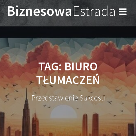
Przejdź
Biznesowa
Estrada
do
treści
TAG:
BIURO
TŁUMACZEŃ
Przedstawienie Sukcesu