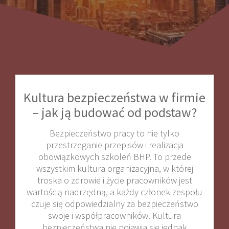
Kultura bezpieczeństwa w firmie
– jak ją budować od podstaw?
Bezpieczeństwo pracy to nie tylko
przestrzeganie przepisów i realizacja
obowiązkowych szkoleń BHP. To przede
wszystkim kultura organizacyjna, w której
troska o zdrowie i życie pracowników jest
wartością nadrzędną, a każdy członek zespołu
czuje się odpowiedzialny za bezpieczeństwo
swoje i współpracowników. Kultura
bezpieczeństwa nie pojawia się jednak