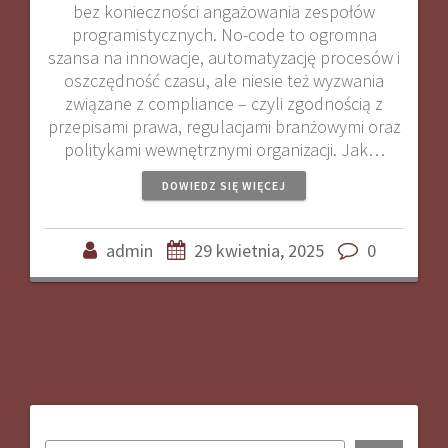
bez konieczności angażowania zespołów
programistycznych. No-code to ogromna
szansa na innowacje, automatyzację procesów i
oszczędność czasu, ale niesie też wyzwania
związane z compliance – czyli zgodnością z
przepisami prawa, regulacjami branżowymi oraz
politykami wewnętrznymi organizacji. Jak…
DOWIEDZ SIĘ WIĘCEJ
admin
29 kwietnia, 2025
0