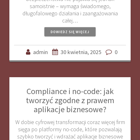
samoistnie – wymaga świadomego,
długofalowego działania i zaangażowania
całej…
DOWIEDZ SIĘ WIĘCEJ
admin
30 kwietnia, 2025
0
Compliance i no-code: jak
tworzyć zgodne z prawem
aplikacje biznesowe?
W dobie cyfrowej transformacji coraz więcej firm
sięga po platformy no-code, które pozwalają
szybko tworzyć i wdrażać aplikacje biznesowe