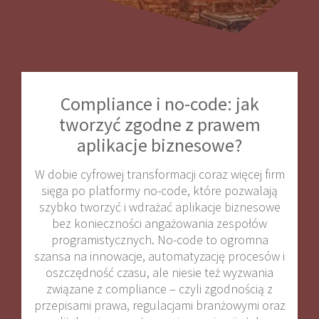
Compliance i no-code: jak
tworzyć zgodne z prawem
aplikacje biznesowe?
W dobie cyfrowej transformacji coraz więcej firm
sięga po platformy no-code, które pozwalają
szybko tworzyć i wdrażać aplikacje biznesowe
bez konieczności angażowania zespołów
programistycznych. No-code to ogromna
szansa na innowacje, automatyzację procesów i
oszczędność czasu, ale niesie też wyzwania
związane z compliance – czyli zgodnością z
przepisami prawa, regulacjami branżowymi oraz