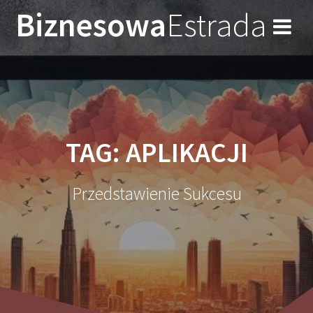
Przejdź
Biznesowa
Estrada
do
treści
TAG:
APLIKACJI
Przedstawienie Sukcesu