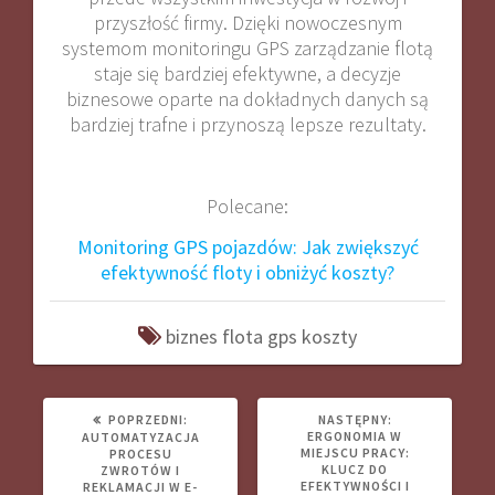
przyszłość firmy. Dzięki nowoczesnym
systemom monitoringu GPS zarządzanie flotą
staje się bardziej efektywne, a decyzje
biznesowe oparte na dokładnych danych są
bardziej trafne i przynoszą lepsze rezultaty.
Polecane:
Monitoring GPS pojazdów: Jak zwiększyć
efektywność floty i obniżyć koszty?
biznes
flota
gps
koszty
POPRZEDNI
NASTĘPNY
POPRZEDNI:
NASTĘPNY:
WPIS:
WPIS:
ERGONOMIA W
AUTOMATYZACJA
MIEJSCU PRACY:
PROCESU
KLUCZ DO
ZWROTÓW I
EFEKTYWNOŚCI I
REKLAMACJI W E-