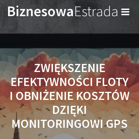
Przejdź
Biznesowa
Estrada
do
treści
ZWIĘKSZENIE
EFEKTYWNOŚCI FLOTY
I OBNIŻENIE KOSZTÓW
DZIĘKI
MONITORINGOWI GPS