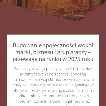
Budowanie społeczności wokół
marki, biznesu i grup graczy –
przewaga na rynku w 2025 roku
W erze cyfrowego przesytu, to właśnie wokół
autentycznych społeczności powstają
najtrwalsze przewagi konkurencyjne. Zarówno
firmy, jak i marki osobiste czy studia gamingowe
odkrywają, że aktywni, zaangażowani fani są nie
tylko ambasadorami, ale i autentycznym
motorem wzrostu, źródłem lojalności oraz