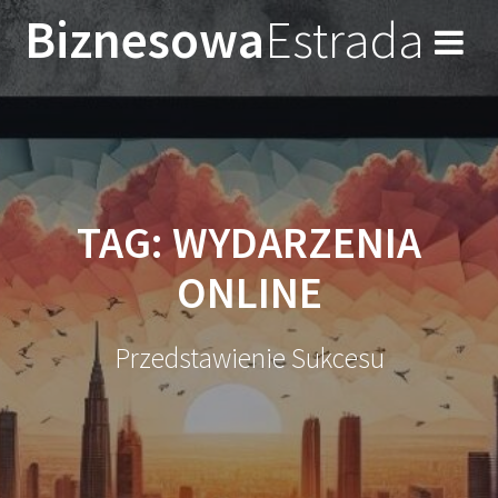
Przejdź
Biznesowa
Estrada
do
treści
TAG:
WYDARZENIA
ONLINE
Przedstawienie Sukcesu