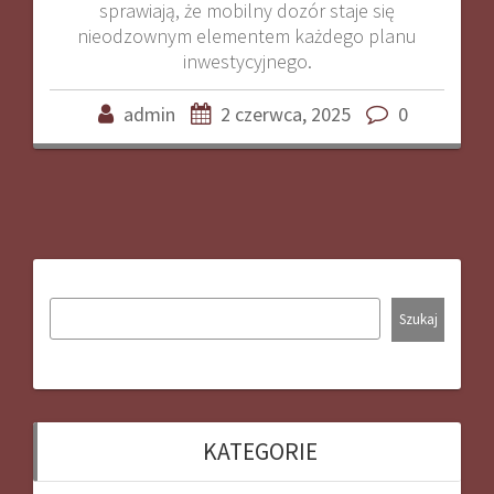
sprawiają, że mobilny dozór staje się
nieodzownym elementem każdego planu
inwestycyjnego.
admin
2 czerwca, 2025
0
Szukaj
KATEGORIE