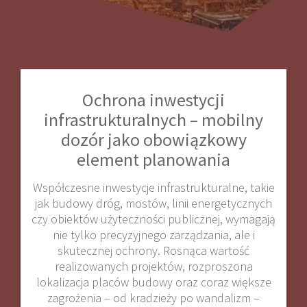
Ochrona inwestycji
infrastrukturalnych – mobilny
dozór jako obowiązkowy
element planowania
Współczesne inwestycje infrastrukturalne, takie
jak budowy dróg, mostów, linii energetycznych
czy obiektów użyteczności publicznej, wymagają
nie tylko precyzyjnego zarządzania, ale i
skutecznej ochrony. Rosnąca wartość
realizowanych projektów, rozproszona
lokalizacja placów budowy oraz coraz większe
zagrożenia – od kradzieży po wandalizm –