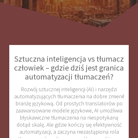
Sztuczna inteligencja vs tłumacz
człowiek – gdzie dziś jest granica
automatyzacji tłumaczeń?
Rozwój sztucznej inteligencji (AI) i narzędzi
automatyzujących tłumaczenia na dobre zmienił
branżę językową. Od prostych translatorów po
zaawansowane modele językowe, AI umożliwia
błyskawiczne tłumaczenia na niespotykaną
dotąd skalę. Ale gdzie kończy się efektywność
automatyzacji, a zaczyna niezastąpiona rola