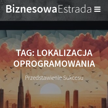
Przejdź
Biznesowa
Estrada
do
treści
TAG:
LOKALIZACJA
OPROGRAMOWANIA
Przedstawienie Sukcesu