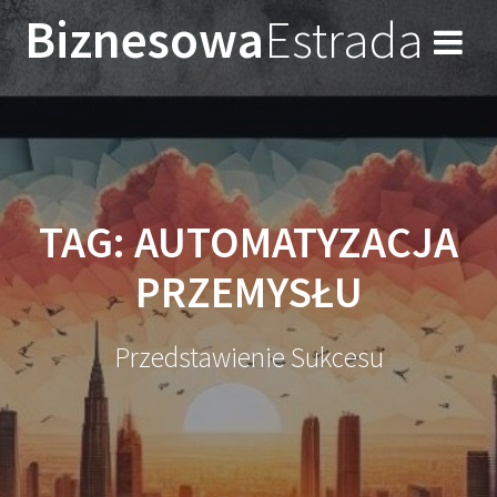
Przejdź
Biznesowa
Estrada
do
treści
TAG:
AUTOMATYZACJA
PRZEMYSŁU
Przedstawienie Sukcesu