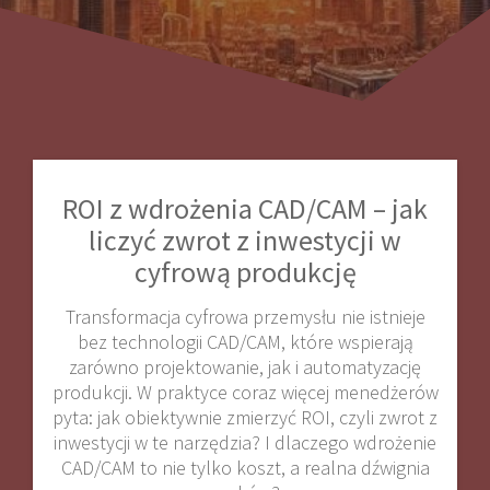
ROI z wdrożenia CAD/CAM – jak
liczyć zwrot z inwestycji w
cyfrową produkcję
Transformacja cyfrowa przemysłu nie istnieje
bez technologii CAD/CAM, które wspierają
zarówno projektowanie, jak i automatyzację
produkcji. W praktyce coraz więcej menedżerów
pyta: jak obiektywnie zmierzyć ROI, czyli zwrot z
inwestycji w te narzędzia? I dlaczego wdrożenie
CAD/CAM to nie tylko koszt, a realna dźwignia