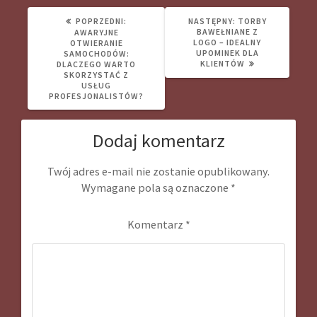
POPRZEDNI
NASTĘPNY
POPRZEDNI:
NASTĘPNY:
TORBY
WPIS:
WPIS:
BAWEŁNIANE Z
AWARYJNE
LOGO – IDEALNY
OTWIERANIE
UPOMINEK DLA
SAMOCHODÓW:
KLIENTÓW
DLACZEGO WARTO
SKORZYSTAĆ Z
USŁUG
PROFESJONALISTÓW?
Dodaj komentarz
Twój adres e-mail nie zostanie opublikowany.
Wymagane pola są oznaczone
*
Komentarz
*