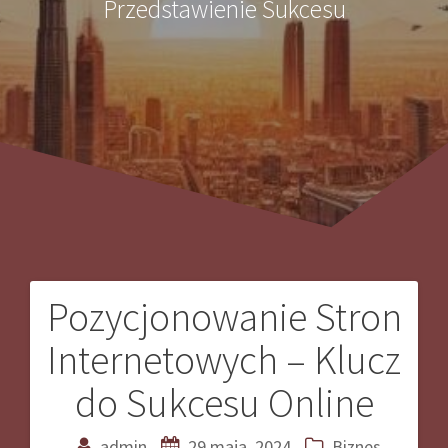
Przedstawienie Sukcesu
Pozycjonowanie Stron
Nawigacja
Internetowych – Klucz
wpisu
do Sukcesu Online
admin
29 maja, 2024
Biznes