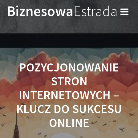
Przejdź
Biznesowa
Estrada
do
treści
POZYCJONOWANIE
STRON
INTERNETOWYCH –
KLUCZ DO SUKCESU
ONLINE